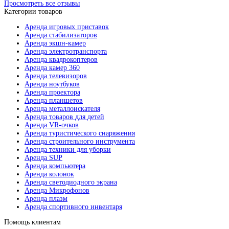
Просмотреть все отзывы
Категории товаров
Аренда игровых приставок
Аренда стабилизаторов
Аренда экшн-камер
Аренда электротранспорта
Аренда квадрокоптеров
Аренда камер 360
Аренда телевизоров
Аренда ноутбуков
Аренда проектора
Аренда планшетов
Аренда металлоискателя
Аренда товаров для детей
Аренда VR-очков
Аренда туристического снаряжения
Аренда строительного инструмента
Аренда техники для уборки
Аренда SUP
Аренда компьютера
Аренда колонок
Аренда светодиодного экрана
Аренда Микрофонов
Аренда плазм
Аренда спортивного инвентаря
Помощь клиентам