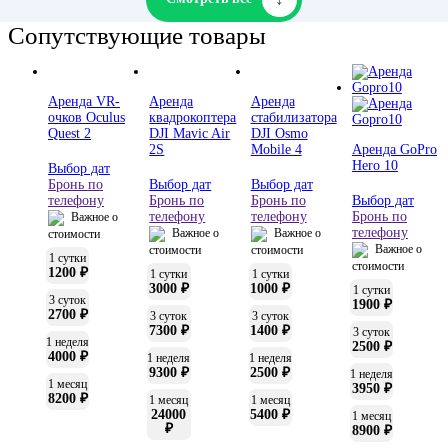
Сопутствующие товары
Аренда VR-
Аренда
Аренда
очков Oculus
квадрокоптера
стабилизатора
Quest 2
DJI Mavic Air
DJI Osmo
2S
Mobile 4
Аренда GoPro
Hero 10
Выбор дат
Бронь по
Выбор дат
Выбор дат
телефону
Бронь по
Бронь по
Выбор дат
телефону
телефону
Бронь по
Важное о
телефону
Важное о
Важное о
стоимости
Важное о
стоимости
стоимости
1 сутки
стоимости
1200 ₽
1 сутки
1 сутки
3000 ₽
1000 ₽
1 сутки
3 суток
1900 ₽
2700 ₽
3 суток
3 суток
7300 ₽
1400 ₽
3 суток
1 неделя
2500 ₽
4000 ₽
1 неделя
1 неделя
9300 ₽
2500 ₽
1 неделя
1 месяц
3950 ₽
8200 ₽
1 месяц
1 месяц
24000
5400 ₽
1 месяц
₽
8900 ₽