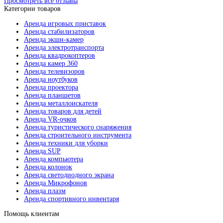
Просмотреть все отзывы
Категории товаров
Аренда игровых приставок
Аренда стабилизаторов
Аренда экшн-камер
Аренда электротранспорта
Аренда квадрокоптеров
Аренда камер 360
Аренда телевизоров
Аренда ноутбуков
Аренда проектора
Аренда планшетов
Аренда металлоискателя
Аренда товаров для детей
Аренда VR-очков
Аренда туристического снаряжения
Аренда строительного инструмента
Аренда техники для уборки
Аренда SUP
Аренда компьютера
Аренда колонок
Аренда светодиодного экрана
Аренда Микрофонов
Аренда плазм
Аренда спортивного инвентаря
Помощь клиентам