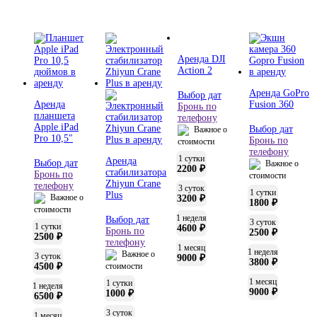
Аренда DJI
Action 2
Аренда GoPro
Выбор дат
Аренда
Fusion 360
Бронь по
планшета
телефону
Apple iPad
Выбор дат
Важное о
Pro 10,5″
Бронь по
стоимости
телефону
1 сутки
Аренда
Выбор дат
Важное о
2200 ₽
стабилизатора
Бронь по
стоимости
Zhiyun Crane
телефону
3 суток
1 сутки
Plus
Важное о
3200 ₽
1800 ₽
стоимости
1 неделя
Выбор дат
3 суток
1 сутки
4600 ₽
Бронь по
2500 ₽
2500 ₽
телефону
1 месяц
1 неделя
Важное о
3 суток
9000 ₽
3800 ₽
4500 ₽
стоимости
1 месяц
1 сутки
1 неделя
9000 ₽
1000 ₽
6500 ₽
3 суток
1 месяц