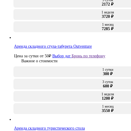
3 суток
2172 ₽
1 неделя
3720 ₽
1 месяц
7285 ₽
Аренда складного стула-табурета Outventure
Цена за сутки от
50
₽
Выбор дат
Бронь по телефону
Важное о стоимости
1 сутки
300 ₽
3 суток
600 ₽
1 неделя
1200 ₽
1 месяц
3550 ₽
Аренда складного туристического стола