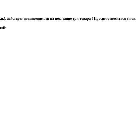
т.п.), действует повышение цен на последние три товара ! Просим относиться с 
той»