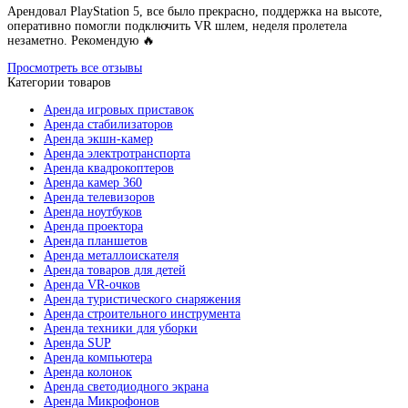
Арендовал PlayStation 5, все было прекрасно, поддержка на высоте,
оперативно помогли подключить VR шлем, неделя пролетела
незаметно. Рекомендую 🔥
Просмотреть все отзывы
Категории товаров
Аренда игровых приставок
Аренда стабилизаторов
Аренда экшн-камер
Аренда электротранспорта
Аренда квадрокоптеров
Аренда камер 360
Аренда телевизоров
Аренда ноутбуков
Аренда проектора
Аренда планшетов
Аренда металлоискателя
Аренда товаров для детей
Аренда VR-очков
Аренда туристического снаряжения
Аренда строительного инструмента
Аренда техники для уборки
Аренда SUP
Аренда компьютера
Аренда колонок
Аренда светодиодного экрана
Аренда Микрофонов