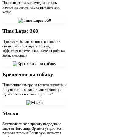
Позволит за пару секунд закрепить
камеру на ремне, лямке рюкзаке или
кепке
Time Lapse 360
Простая таймлапс машина позволяет
снять плавнотекущие события, с
эффектом перемещения камеры (облака,
закат, снегопад)
Крепление на собаку
Прикрепите камеру на вашего питомца, и
вы узнаете, чем живет ваш любимец и
где он бывает в ваше отсутствие!
Маска
Запечатлейте всю красоту подводного
мира от 1ого лица. Зритель увидит все
вашими глазами. Ваши руки остаются