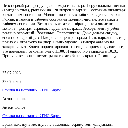
Не в первый раз арендую для похода инвентарь. Беру спальные мешки
(всегда чистые), рюкзаки на 120 литров и гермы. Состояние инвентаря
в отличном состоянии. Молнии на мешках работают. Держат тепло.
Рюкзак и гермы в рабочем состоянии молнии, чистые, все замки в
рабочем состоянии. Всегда есть из чего выбрать, в том числе по
мелочи - фонари, зарядки, надувные матрасы. Ассортимент у ребят
реально огромный. Вежливые. Оперативные. Даже делают скидку,
если не в первый раз. Находятся в центре города. Есть парковка, заезд
прямо с Лиговского во двор. Очень удобно. В центре обычно не
запарковаться. Клиентоориентированны: сегодня приехал сдавать все,
что арендовал, открыты они с 11.00. Я ошибочно заявился в 10.30.
Приняли все вещи, несмотря на то, что были закрыты. Рекомендую.
27.07.2026
27.07.2026
Ссылка на источник:
2ГИС Карты
Антон Попов
Антон Попов
Ссылка на источник:
2ГИС Карты
Брали палатку 5 местную на выходные, сервис топ, консультант