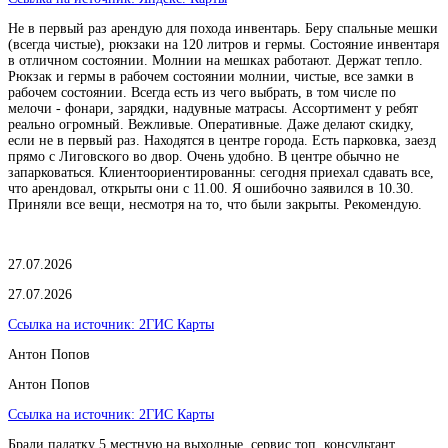
Не в первый раз арендую для похода инвентарь. Беру спальные мешки
(всегда чистые), рюкзаки на 120 литров и гермы. Состояние инвентаря
в отличном состоянии. Молнии на мешках работают. Держат тепло.
Рюкзак и гермы в рабочем состоянии молнии, чистые, все замки в
рабочем состоянии. Всегда есть из чего выбрать, в том числе по
мелочи - фонари, зарядки, надувные матрасы. Ассортимент у ребят
реально огромный. Вежливые. Оперативные. Даже делают скидку,
если не в первый раз. Находятся в центре города. Есть парковка, заезд
прямо с Лиговского во двор. Очень удобно. В центре обычно не
запарковаться. Клиентоориентированны: сегодня приехал сдавать все,
что арендовал, открыты они с 11.00. Я ошибочно заявился в 10.30.
Приняли все вещи, несмотря на то, что были закрыты. Рекомендую.
27.07.2026
27.07.2026
Ссылка на источник:
2ГИС Карты
Антон Попов
Антон Попов
Ссылка на источник:
2ГИС Карты
Брали палатку 5 местную на выходные, сервис топ, консультант