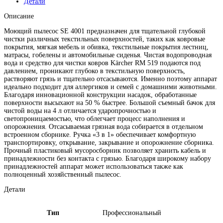
Детали
Описание
Моющий пылесос SE 4001 предназначен для тщательной глубокой
чистки различных текстильных поверхностей, таких как ковровые
покрытия, мягкая мебель и обивка, текстильные покрытия лестниц,
матрасы, гобелены и автомобильные сиденья. Чистая водопроводная
вода и средство для чистки ковров Kärcher RM 519 подаются под
давлением, проникают глубоко в текстильную поверхность,
растворяют грязь и тщательно отсасываются. Именно поэтому аппарат
идеально подходит для аллергиков и семей с домашними животными.
Благодаря инновационной конструкции насадок, обработанные
поверхности высыхают на 50 % быстрее. Большой съемный бачок для
чистой воды на 4 л отличается ударопрочностью и
светопроницаемостью, что облегчает процесс наполнения и
опорожнения. Отсасываемая грязная вода собирается в отдельном
встроенном сборнике. Ручка «3 в 1» обеспечивает комфортную
транспортировку, открывание, закрывание и опорожнение сборника.
Прочный пластиковый мусоросборник позволяет хранить кабель и
принадлежности без контакта с грязью. Благодаря широкому набору
принадлежностей аппарат может использоваться также как
полноценный хозяйственный пылесос.
Детали
Тип
Профессиональный