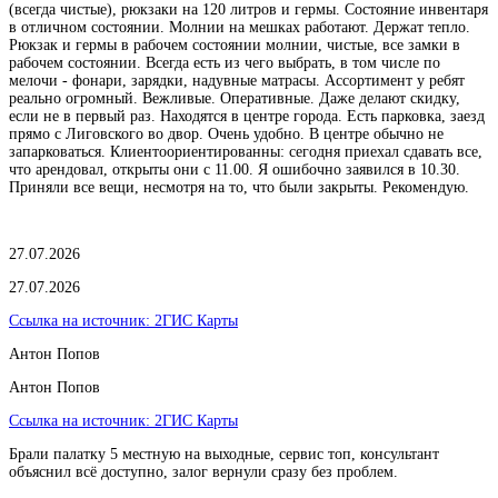
(всегда чистые), рюкзаки на 120 литров и гермы. Состояние инвентаря
в отличном состоянии. Молнии на мешках работают. Держат тепло.
Рюкзак и гермы в рабочем состоянии молнии, чистые, все замки в
рабочем состоянии. Всегда есть из чего выбрать, в том числе по
мелочи - фонари, зарядки, надувные матрасы. Ассортимент у ребят
реально огромный. Вежливые. Оперативные. Даже делают скидку,
если не в первый раз. Находятся в центре города. Есть парковка, заезд
прямо с Лиговского во двор. Очень удобно. В центре обычно не
запарковаться. Клиентоориентированны: сегодня приехал сдавать все,
что арендовал, открыты они с 11.00. Я ошибочно заявился в 10.30.
Приняли все вещи, несмотря на то, что были закрыты. Рекомендую.
27.07.2026
27.07.2026
Ссылка на источник:
2ГИС Карты
Антон Попов
Антон Попов
Ссылка на источник:
2ГИС Карты
Брали палатку 5 местную на выходные, сервис топ, консультант
объяснил всё доступно, залог вернули сразу без проблем.