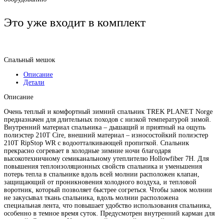
Это уже входит в комплект
Спальный мешок
Описание
Детали
Описание
Очень теплый и комфортный зимний спальник TREK PLANET Norge
предназначен для длительных походов с низкой температурой зимой.
Внутренний материал спальника – дышащий и приятный на ощупь
полиэстер 210Т Cire, внешний материал – износостойкий полиэстер
210T RipStop WR с водоотталкивающей пропиткой. Спальник
прекрасно согревает в холодные зимние ночи благодаря
высокотехничному семиканальному утеплителю Hollowfiber 7H. Для
повышения теплоизоляционных свойств спальника и уменьшения
потерь тепла в спальнике вдоль всей молнии расположен клапан,
защищающий от проникновения холодного воздуха, и тепловой
воротник, который позволяет быстрее согреться. Чтобы замок молнии
не закусывал ткань спальника, вдоль молнии расположена
специальная лента, что повышает удобство использования спальника,
особенно в темное время суток. Предусмотрен внутренний карман для