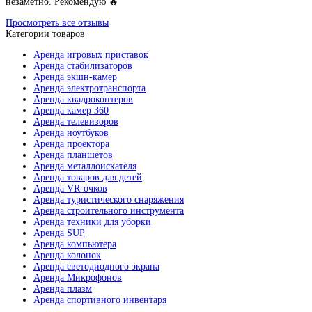
незаметно. Рекомендую 🔥
Просмотреть все отзывы
Категории товаров
Аренда игровых приставок
Аренда стабилизаторов
Аренда экшн-камер
Аренда электротранспорта
Аренда квадрокоптеров
Аренда камер 360
Аренда телевизоров
Аренда ноутбуков
Аренда проектора
Аренда планшетов
Аренда металлоискателя
Аренда товаров для детей
Аренда VR-очков
Аренда туристического снаряжения
Аренда строительного инструмента
Аренда техники для уборки
Аренда SUP
Аренда компьютера
Аренда колонок
Аренда светодиодного экрана
Аренда Микрофонов
Аренда плазм
Аренда спортивного инвентаря