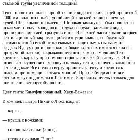
стальной трубы увеличенной толщины.
Тент: пошит из полиэфирной ткани с водоотталкивающей пропиткой
2000 мм. водного столба, устойчивой к воздействию солнечных
лучей. Швы крыши проклеены. Широкая замкнутая юбка полностью
исключает поддув холодного воздуха снаружи, затекания воды,
проникновение змей, грызунов и пр.. В верхней части крыши встроен
вентиляционный закрывающийся изнутри клапан, снабженный
антимоскитной сеткой от насекомых и защитным козырьком от
осадков.В двух противоположных боковых стенах имеются окна из
прозрачной пленки, закрывающиеся шторками на молниях.Тент
крепится к каркасу при помощи стропы с пряжкой и липучек. Это
позволяет осуществить хорошую натяжку тента, что очень важно при
ветре и дожде.Все стенки сверху пришиты к тенту и крепятся к
ножкам при помощи застежек-молний. При необходимости все
стенки могут подниматься.Тент имеет 8 прочных петель-оттяжек для
повышения ветроустойчивости..
Цвет тента: Камуфлированный, Хаки-Бежевый
В комплект шатра Пикник-Люкс входит:
— каркас;
— крыша с ножками;
— сплошные стенки (2 шт.);
— стенки с окнами (2 шт.)