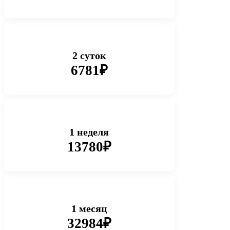
2 суток
6781₽
1 неделя
13780₽
1 месяц
32984₽