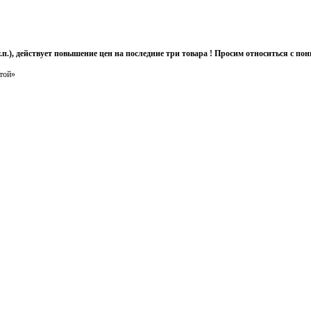
т.п.), действует повышение цен на последние три товара ! Просим относиться с 
той»