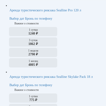
Туристические комплекты
Аренда туристического рюкзака Sealline Pro 120 л
Тенты и шатры
Выбор дат
Бронь по телефону
Кемпинговая мебель
Важное о стоимости
Костровое оборудование
1 сутки
1240 ₽
Газовое оборудование
3 суток
Трекинг и скандинавская ходьба
1862 ₽
Фонари
1 неделя
2790 ₽
Гермомешки
1 месяц
Рации
4805 ₽
Походная баня / Палатка баня
Аренда туристического рюкзака Sealline Skylake Pack 18 л
Выбор дат
Бронь по телефону
Важное о стоимости
1 сутки
775 ₽