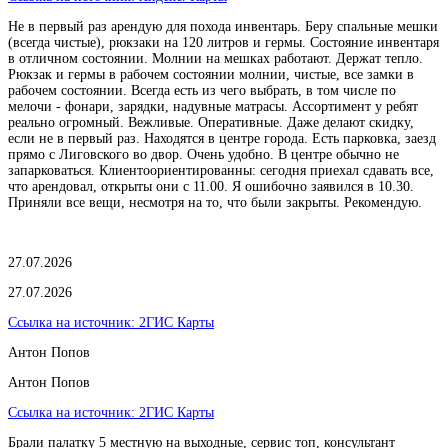
Не в первый раз арендую для похода инвентарь. Беру спальные мешки
(всегда чистые), рюкзаки на 120 литров и гермы. Состояние инвентаря
в отличном состоянии. Молнии на мешках работают. Держат тепло.
Рюкзак и гермы в рабочем состоянии молнии, чистые, все замки в
рабочем состоянии. Всегда есть из чего выбрать, в том числе по
мелочи - фонари, зарядки, надувные матрасы. Ассортимент у ребят
реально огромный. Вежливые. Оперативные. Даже делают скидку,
если не в первый раз. Находятся в центре города. Есть парковка, заезд
прямо с Лиговского во двор. Очень удобно. В центре обычно не
запарковаться. Клиентоориентированны: сегодня приехал сдавать все,
что арендовал, открыты они с 11.00. Я ошибочно заявился в 10.30.
Приняли все вещи, несмотря на то, что были закрыты. Рекомендую.
27.07.2026
27.07.2026
Ссылка на источник:
2ГИС Карты
Антон Попов
Антон Попов
Ссылка на источник:
2ГИС Карты
Брали палатку 5 местную на выходные, сервис топ, консультант