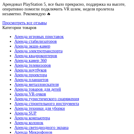
Арендовал PlayStation 5, все было прекрасно, поддержка на высоте,
оперативно помогли подключить VR шлем, неделя пролетела
незаметно. Рекомендую 🔥
Просмотреть все отзывы
Категории товаров
Аренда игровых приставок
Аренда стабилизаторов
Аренда экшн-камер
Аренда электротранспорта
Аренда квадрокоптеров
Аренда камер 360
Аренда телевизоров
Аренда ноутбуков
Аренда проектора
Аренда планшетов
Аренда металлоискателя
Аренда товаров для детей
Аренда VR-очков
Аренда туристического снаряжения
Аренда строительного инструмента
Аренда техники для уборки
Аренда SUP
Аренда компьютера
Аренда колонок
Аренда светодиодного экрана
Аренда Микрофонов