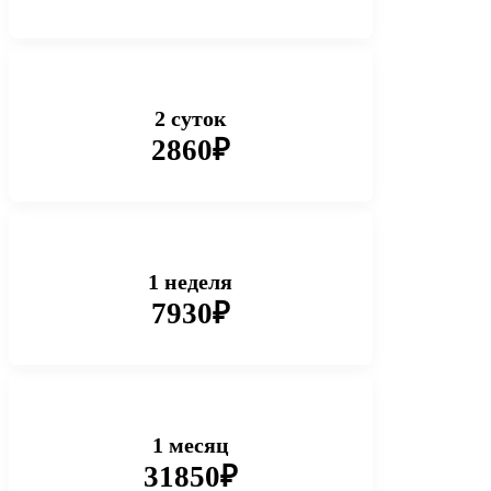
2 суток
2860₽
1 неделя
7930₽
1 месяц
31850₽