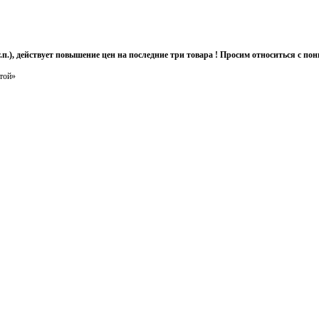
т.п.), действует повышение цен на последние три товара ! Просим относиться с 
той»