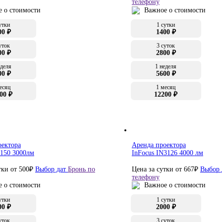
телефону
 о стоимости
Важное о стоимости
утки
1 сутки
00 ₽
1400 ₽
уток
3 суток
00 ₽
2800 ₽
еделя
1 неделя
00 ₽
5600 ₽
есяц
1 месяц
00 ₽
12200 ₽
оектора
Аренда проектора
M150 3000лм
InFocus IN3126 4000 лм
тки от
500
₽
Выбор дат
Бронь по
Цена за сутки от
667
₽
Выбор 
телефону
 о стоимости
Важное о стоимости
утки
1 сутки
00 ₽
2000 ₽
уток
3 суток