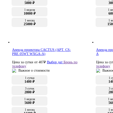
5000 ₽
30
1 неделя
1 н
10000 ₽
60
1 месяц
1 м
25000 ₽
150
Аренда проектора CACTUS (АРТ. CS-
Аренда пр
PRE.05WT.WXGA-A)
A
Цена за сутки от
407
₽
Выбор дат
Бронь по
Цена за су
телефону
телефону
Важное о стоимости
Важное
1 сутки
1 с
1400 ₽
14
3 суток
3 с
2800 ₽
28
1 неделя
1 н
5600 ₽
56
1 месяц
1 м