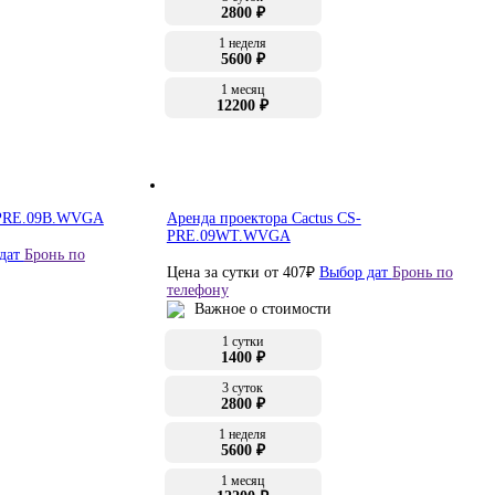
2800 ₽
1 неделя
5600 ₽
1 месяц
12200 ₽
S-PRE.09B.WVGA
Аренда проектора Cactus CS-
PRE.09WT.WVGA
дат
Бронь по
Цена за сутки от
407
₽
Выбор дат
Бронь по
телефону
Важное о стоимости
1 сутки
1400 ₽
3 суток
2800 ₽
1 неделя
5600 ₽
1 месяц