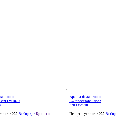
блей
джетного
Аренда бюджетного
 BenQ W1070
КФ проектора Ricoh
н
3300 люмен
тки от
407
₽
Выбор дат
Бронь по
Цена за сутки от
407
₽
Выбор 