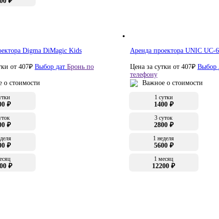
00 ₽
ектора Digma DiMagic Kids
Аренда проектора UNIC UC-6
тки от
407
₽
Выбор дат
Бронь по
Цена за сутки от
407
₽
Выбор 
телефону
 о стоимости
Важное о стоимости
утки
1 сутки
00 ₽
1400 ₽
уток
3 суток
00 ₽
2800 ₽
еделя
1 неделя
00 ₽
5600 ₽
есяц
1 месяц
00 ₽
12200 ₽