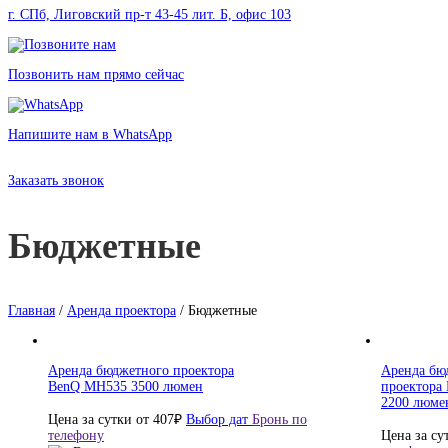
г. СПб, Лиговский пр-т 43-45 лит. Б, офис 103
Позвонить нам прямо сейчас
Напишите нам в WhatsApp
Аренда бюджетных проекторов в Санкт-Петербурге без залога от 723 ру
Заказать звонок
Бюджетные
Главная
/
Аренда проектора
/ Бюджетные
Аренда бюджетного проектора
Аренда бю
BenQ MH535 3500 люмен
проектора
2200 люме
Цена за сутки от
407
₽
Выбор дат
Бронь по
телефону
Цена за су