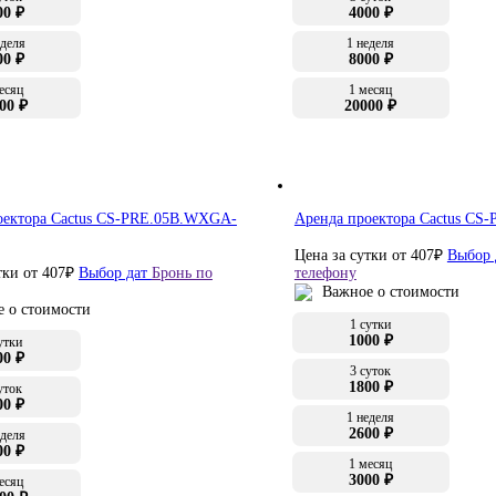
00 ₽
4000 ₽
еделя
1 неделя
00 ₽
8000 ₽
есяц
1 месяц
00 ₽
20000 ₽
оектора Cactus CS-PRE.05B.WXGA-
Аренда проектора Cactus C
Цена за сутки от
407
₽
Выбор 
тки от
407
₽
Выбор дат
Бронь по
телефону
Важное о стоимости
 о стоимости
1 сутки
1000 ₽
утки
00 ₽
3 суток
1800 ₽
уток
00 ₽
1 неделя
2600 ₽
еделя
00 ₽
1 месяц
3000 ₽
есяц