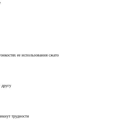
онкостях ее использования сжато
 другу
никнут трудности