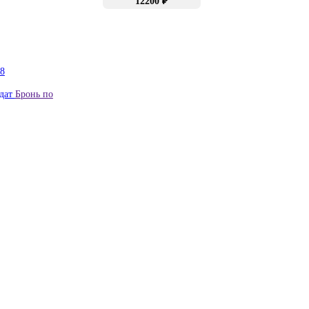
12200 ₽
8
дат
Бронь по