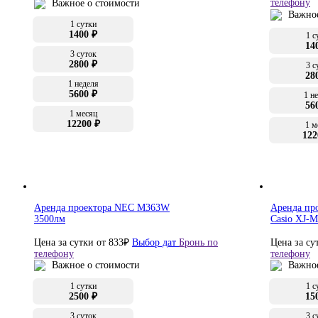
телефону
Важное о стоимости
Важное
1 сутки
1400 ₽
1 с
14
3 суток
2800 ₽
3 с
28
1 неделя
5600 ₽
1 н
56
1 месяц
12200 ₽
1 м
122
Аренда проектора NEC M363W
Аренда пр
3500лм
Casio XJ-
Цена за сутки от
833
₽
Выбор дат
Бронь по
Цена за су
телефону
телефону
Важное о стоимости
Важное
1 сутки
1 с
2500 ₽
15
3 суток
3 с