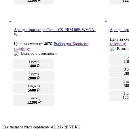
12200 ₽
122
Аренда проектора Cactus CS-PRM.06B.WVGA-
Аренда про
W
Цена за су
Цена за сутки от
407
₽
Выбор дат
Бронь по
телефону
телефону
Важное
Важное о стоимости
1 с
14
1 сутки
1400 ₽
3 с
28
3 суток
2800 ₽
1 н
56
1 неделя
5600 ₽
1 м
122
1 месяц
12200 ₽
Как пользоваться сервисом AURA-RENT.RU