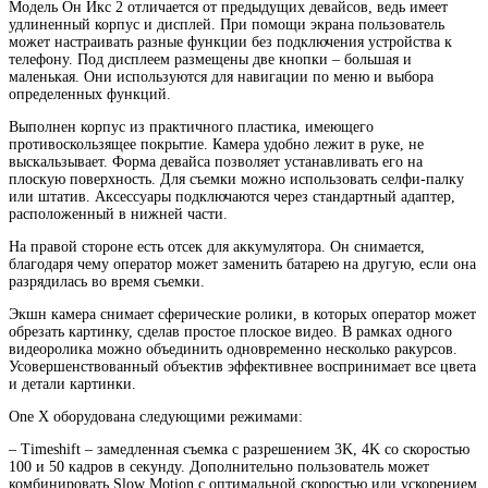
Модель Он Икс 2 отличается от предыдущих девайсов, ведь имеет
удлиненный корпус и дисплей. При помощи экрана пользователь
может настраивать разные функции без подключения устройства к
телефону. Под дисплеем размещены две кнопки – большая и
маленькая. Они используются для навигации по меню и выбора
определенных функций.
Выполнен корпус из практичного пластика, имеющего
противоскользящее покрытие. Камера удобно лежит в руке, не
выскальзывает. Форма девайса позволяет устанавливать его на
плоскую поверхность. Для съемки можно использовать селфи-палку
или штатив. Аксессуары подключаются через стандартный адаптер,
расположенный в нижней части.
На правой стороне есть отсек для аккумулятора. Он снимается,
благодаря чему оператор может заменить батарею на другую, если она
разрядилась во время съемки.
Экшн камера снимает сферические ролики, в которых оператор может
обрезать картинку, сделав простое плоское видео. В рамках одного
видеоролика можно объединить одновременно несколько ракурсов.
Усовершенствованный объектив эффективнее воспринимает все цвета
и детали картинки.
One X оборудована следующими режимами:
– Timeshift – замедленная съемка с разрешением 3K, 4K со скоростью
100 и 50 кадров в секунду. Дополнительно пользователь может
комбинировать Slow Motion с оптимальной скоростью или ускорением