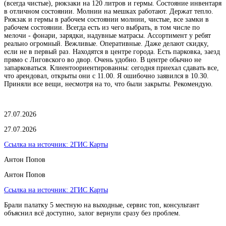
(всегда чистые), рюкзаки на 120 литров и гермы. Состояние инвентаря
в отличном состоянии. Молнии на мешках работают. Держат тепло.
Рюкзак и гермы в рабочем состоянии молнии, чистые, все замки в
рабочем состоянии. Всегда есть из чего выбрать, в том числе по
мелочи - фонари, зарядки, надувные матрасы. Ассортимент у ребят
реально огромный. Вежливые. Оперативные. Даже делают скидку,
если не в первый раз. Находятся в центре города. Есть парковка, заезд
прямо с Лиговского во двор. Очень удобно. В центре обычно не
запарковаться. Клиентоориентированны: сегодня приехал сдавать все,
что арендовал, открыты они с 11.00. Я ошибочно заявился в 10.30.
Приняли все вещи, несмотря на то, что были закрыты. Рекомендую.
27.07.2026
27.07.2026
Ссылка на источник:
2ГИС Карты
Антон Попов
Антон Попов
Ссылка на источник:
2ГИС Карты
Брали палатку 5 местную на выходные, сервис топ, консультант
объяснил всё доступно, залог вернули сразу без проблем.