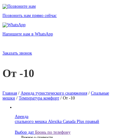
Позвонить нам прямо сейчас
Напишите нам в WhatsApp
Аренда спальных мешков для температуры от -10 Санкт-Петербурге
без залога от 85 рублей
Заказать звонок
От -10
Главная
/
Аренда туристического снаряжения
/
Спальные
мешки
/
Температура комфорт
/ От -10
Аренда
спального мешка Alexika Canada Plus правый
Выбор дат
Бронь по телефону
Важное о стоимости