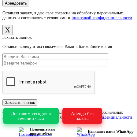
Оставляя заявку, я даю свое согласие на обработку персональных
данных и соглашаюсь с условиями и
политикой конфиденциальности
X
Заказать звонок
Оставьте заявку и мы свяжемся с Вами в ближайшее время
Оставляя заявку, я даю свое согласие на обработку персональных
Доставим сегодня в
Аренда без
данных и соглашаюсь с условиями и
политикой конфиденциальности
течении часа
залога
X
Позвоните нам
Напишите нам в WhatsApp
прямо сейчас
×