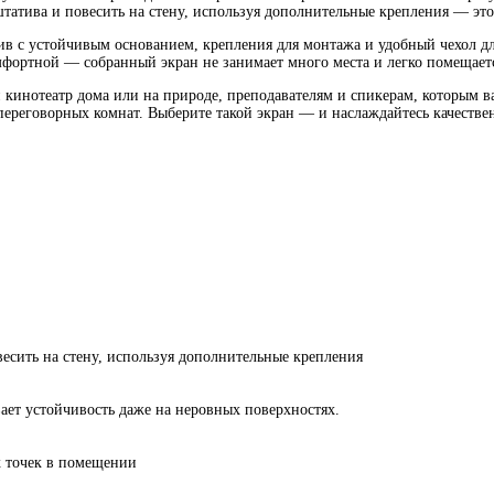
штатива и повесить на стену, используя дополнительные крепления — эт
тив с устойчивым основанием, крепления для монтажа и удобный чехол д
мфортной — собранный экран не занимает много места и легко помещает
инотеатр дома или на природе, преподавателям и спикерам, которым ва
ереговорных комнат. Выберите такой экран — и наслаждайтесь качеств
есить на стену, используя дополнительные крепления
ет устойчивость даже на неровных поверхностях.
 точек в помещении