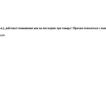
т.п.), действует повышение цен на последние три товара ! Просим относиться с 
той»