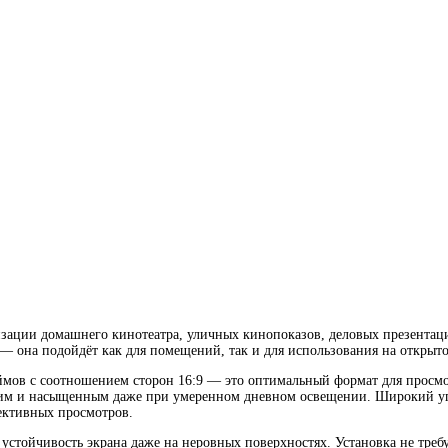
ации домашнего кинотеатра, уличных кинопоказов, деловых презентаций
— она подойдёт как для помещений, так и для использования на открыто
мов с соотношением сторон 16:9 — это оптимальный формат для просм
тким и насыщенным даже при умеренном дневном освещении. Широкий уго
ективных просмотров.
тойчивость экрана даже на неровных поверхностях. Установка не требу