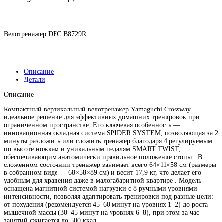
Велотренажер DFC B8729R
Описание
Детали
Описание
Компактный вертикальный велотренажер Yamaguchi Crossway —
идеальное решение для эффективных домашних тренировок при
ограниченном пространстве. Его ключевая особенность —
инновационная складная система SPIDER SYSTEM, позволяющая за 2
минуты разложить или сложить тренажер благодаря 4 регулируемым
по высоте ножкам и уникальным педалям SMART TWIST,
обеспечивающим анатомически правильное положение стопы . В
сложенном состоянии тренажер занимает всего 64×11×58 см (размеры
в собранном виде — 68×58×89 см) и весит 17,9 кг, что делает его
удобным для хранения даже в малогабаритной квартире . Модель
оснащена магнитной системой нагрузки с 8 ручными уровнями
интенсивности, позволяя адаптировать тренировки под разные цели:
от похудения (рекомендуется 45–60 минут на уровнях 1–2) до роста
мышечной массы (30–45 минут на уровнях 6–8), при этом за час
занятий сжигается до 500 ккал .