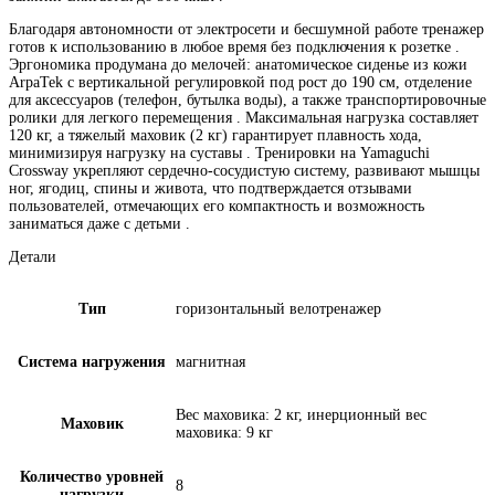
Благодаря автономности от электросети и бесшумной работе тренажер
готов к использованию в любое время без подключения к розетке .
Эргономика продумана до мелочей: анатомическое сиденье из кожи
ArpaTek с вертикальной регулировкой под рост до 190 см, отделение
для аксессуаров (телефон, бутылка воды), а также транспортировочные
ролики для легкого перемещения . Максимальная нагрузка составляет
120 кг, а тяжелый маховик (2 кг) гарантирует плавность хода,
минимизируя нагрузку на суставы . Тренировки на Yamaguchi
Crossway укрепляют сердечно-сосудистую систему, развивают мышцы
ног, ягодиц, спины и живота, что подтверждается отзывами
пользователей, отмечающих его компактность и возможность
заниматься даже с детьми .
Детали
Тип
горизонтальный велотренажер
Система нагружения
магнитная
Вес маховика: 2 кг, инерционный вес
Маховик
маховика: 9 кг
Количество уровней
8
нагрузки