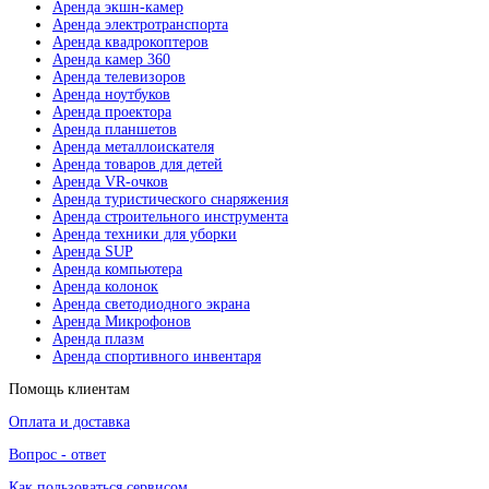
Аренда экшн-камер
Аренда электротранспорта
Аренда квадрокоптеров
Аренда камер 360
Аренда телевизоров
Аренда ноутбуков
Аренда проектора
Аренда планшетов
Аренда металлоискателя
Аренда товаров для детей
Аренда VR-очков
Аренда туристического снаряжения
Аренда строительного инструмента
Аренда техники для уборки
Аренда SUP
Аренда компьютера
Аренда колонок
Аренда светодиодного экрана
Аренда Микрофонов
Аренда плазм
Аренда спортивного инвентаря
Помощь клиентам
Оплата и доставка
Вопрос - ответ
Как пользоваться сервисом