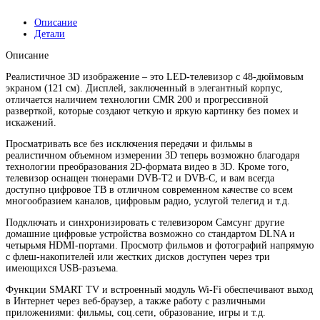
Описание
Детали
Описание
Реалистичное 3D изображение – это LED-телевизор с 48-дюймовым
экраном (121 см). Дисплей, заключенный в элегантный корпус,
отличается наличием технологии CMR 200 и прогрессивной
разверткой, которые создают четкую и яркую картинку без помех и
искажений.
Просматривать все без исключения передачи и фильмы в
реалистичном объемном измерении 3D теперь возможно благодаря
технологии преобразования 2D-формата видео в 3D. Кроме того,
телевизор оснащен тюнерами DVB-T2 и DVB-C, и вам всегда
доступно цифровое ТВ в отличном современном качестве со всем
многообразием каналов, цифровым радио, услугой телегид и т.д.
Подключать и синхронизировать с телевизором Самсунг другие
домашние цифровые устройства возможно со стандартом DLNA и
четырьмя HDMI-портами. Просмотр фильмов и фотографий напрямую
с флеш-накопителей или жестких дисков доступен через три
имеющихся USB-разъема.
Функции SMART TV и встроенный модуль Wi-Fi обеспечивают выход
в Интернет через веб-браузер, а также работу с различными
приложениями: фильмы, соц.сети, образование, игры и т.д.