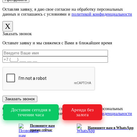
Оставляя заявку, я даю свое согласие на обработку персональных
данных и соглашаюсь с условиями и
политикой конфиденциальности
X
Заказать звонок
Оставьте заявку и мы свяжемся с Вами в ближайшее время
Оставляя заявку, я даю свое согласие на обработку персональных
Доставим сегодня в
Аренда без
данных и соглашаюсь с условиями и
политикой конфиденциальности
течении часа
залога
X
Позвоните нам
Напишите нам в WhatsApp
прямо сейчас
×