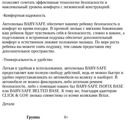
позволяет сочетать эффективные технологии безопасности и
максимальный уровень комфорта с легковесной конструкцией.
-Комфортная надежность
Автолюлька BABY-SAFE обеспечит вашему ребенку безопасность и
комфорт во время поездки. В прочной люльке с мягкими боковинами
ваш ребенок будет чувствовать себя в безопасности, словно в коконе, а
подголовник и встроенная подушка обеспечат дополнительный
комфорт и естественное лежачее положение малыша. По мере роста
ребенка вы можете снять подушку, тем самым предоставив ему
дополнительное пространство.
-Универсальность и удобство
Легкая и удобная в использовании, автолюлька BABY-SAFE
предоставляет вам полную свободу действий, ведь ее можно быстро и
удобно переустанавливать из автомобиля на коляску и наоборот. В
автомобиле ее можно фиксировать либо штатным ремнем
безопасности, либо с помощью наших баз BABY-SAFE ISOFIX BASE
или BABY-SAFE BELTED BASE. К тому же, благодаря адаптерам
CLICK & GO® люлька совместима со всеми колясками Britax.
Детали
Группа
0+