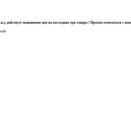
т.п.), действует повышение цен на последние три товара ! Просим относиться с 
той»