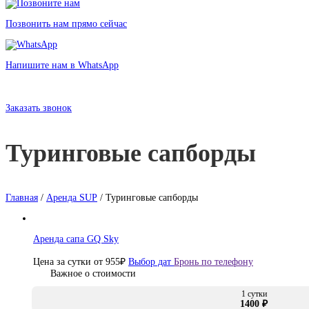
Позвонить нам прямо сейчас
Напишите нам в WhatsApp
Аренда SUP‑досок для путешествий и экспедиций
в Санкт-Петербурге без залога
Заказать звонок
Туринговые сапборды
Главная
/
Аренда SUP
/ Туринговые сапборды
Аренда сапа GQ Sky
Цена за сутки от
955
₽
Выбор дат
Бронь по телефону
Важное о стоимости
1 сутки
1400 ₽