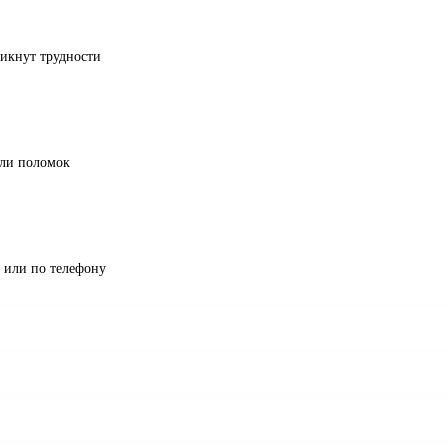
никнут трудности
али поломок
х или по телефону