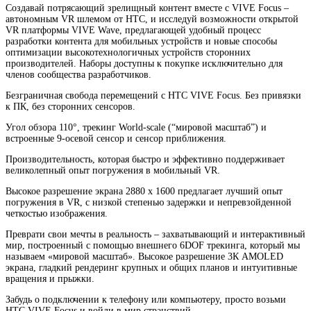
Создавай потрясающий зрелищный контент вместе с VIVE Focus –
автономным VR шлемом от HTC, и исследуй возможности открытой
VR платформы VIVE Wave, предлагающей удобный процесс
разработки контента для мобильных устройств и новые способы
оптимизации высокотехнологичных устройств сторонних
производителей. Наборы доступны к покупке исключительно для
членов сообщества разработчиков.
Безграничная свобода перемещений с HTC VIVE Focus. Без привязки
к ПК, без сторонних сенсоров.
Угол обзора 110°, трекинг World-scale (“мировой масштаб”) и
встроенные 9-осевой сенсор и сенсор приближения.
Производительность, которая быстро и эффективно поддерживает
великолепный опыт погружения в мобильный VR.
Высокое разрешение экрана 2880 x 1600 предлагает лучший опыт
погружения в VR, c низкой степенью задержки и непревзойденной
четкостью изображения.
Преврати свои мечты в реальность – захватывающий и интерактивный
мир, построенный с помощью внешнего 6DOF трекинга, который мы
называем «мировой масштаб». Высокое разрешение 3К AMOLED
экрана, гладкий рендеринг крупных и общих планов и интуитивные
вращения и прыжки.
Забудь о подключении к телефону или компьютеру, просто возьми
HTC VIVE Focus и войди в мир странствий.