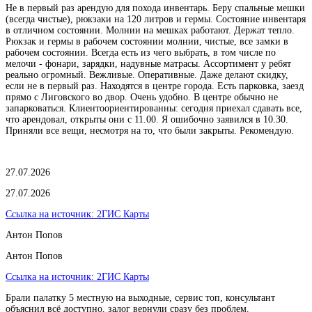
Не в первый раз арендую для похода инвентарь. Беру спальные мешки
(всегда чистые), рюкзаки на 120 литров и гермы. Состояние инвентаря
в отличном состоянии. Молнии на мешках работают. Держат тепло.
Рюкзак и гермы в рабочем состоянии молнии, чистые, все замки в
рабочем состоянии. Всегда есть из чего выбрать, в том числе по
мелочи - фонари, зарядки, надувные матрасы. Ассортимент у ребят
реально огромный. Вежливые. Оперативные. Даже делают скидку,
если не в первый раз. Находятся в центре города. Есть парковка, заезд
прямо с Лиговского во двор. Очень удобно. В центре обычно не
запарковаться. Клиентоориентированны: сегодня приехал сдавать все,
что арендовал, открыты они с 11.00. Я ошибочно заявился в 10.30.
Приняли все вещи, несмотря на то, что были закрыты. Рекомендую.
27.07.2026
27.07.2026
Ссылка на источник:
2ГИС Карты
Антон Попов
Антон Попов
Ссылка на источник:
2ГИС Карты
Брали палатку 5 местную на выходные, сервис топ, консультант
объяснил всё доступно, залог вернули сразу без проблем.