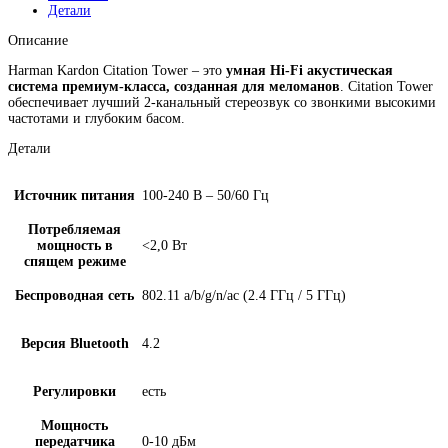
Детали
Описание
Harman Kardon Citation Tower – это
умная Hi-Fi акустическая
система премиум-класса, созданная для меломанов
. Citation Tower
обеспечивает лучший 2-канальный стереозвук со звонкими высокими
частотами и глубоким басом.
Детали
Источник питания
100-240 В – 50/60 Гц
Потребляемая
мощность в
<2,0 Вт
спящем режиме
Беспроводная сеть
802.11 a/b/g/n/ac (2.4 ГГц / 5 ГГц)
Версия Bluetooth
4.2
Регулировки
есть
Мощность
передатчика
0-10 дБм