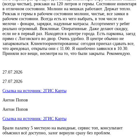
(всегда чистые), рюкзаки на 120 литров и гермы. Состояние инвентаря
в отличном состоянии. Молнии на мешках работают. Держат тепло.
Рюкзак и гермы в рабочем состоянии молнии, чистые, все замки в
рабочем состоянии. Всегда есть из чего выбрать, в том числе по
мелочи - фонари, зарядки, надувные матрасы. Ассортимент у ребят
реально огромный. Вежливые. Оперативные. Даже делают скидку,
если не в первый раз. Находятся в центре города. Есть парковка, заезд
прямо с Лиговского во двор. Очень удобно. В центре обычно не
запарковаться. Клиентоориентированны: сегодня приехал сдавать все,
что арендовал, открыты они с 11.00. Я ошибочно заявился в 10.30.
Приняли все вещи, несмотря на то, что были закрыты. Рекомендую.
27.07.2026
27.07.2026
Ссылка на источник:
2ГИС Карты
Антон Попов
Антон Попов
Ссылка на источник:
2ГИС Карты
Брали палатку 5 местную на выходные, сервис топ, консультант
объяснил всё доступно, залог вернули сразу без проблем.