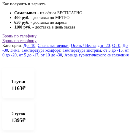
Как получить и вернуть:
Самовывоз
- из офиса БЕСПЛАТНО
400 руб.
- доставка до МЕТРО
650 руб.
- доставка до адреса
1100 руб.
- доставка в день заказа
Бронь по телефону
Бронь по телефону
Категории:
До -10
,
Спальные мешки
,
Осень / Весна
,
До -20
,
От 0
,
До
-30
,
Зима
,
Температура комфорт
,
Температура экстрим
,
от 5 до -15
,
от
0 до -20
,
от 5 до -17
,
от 10 до -30
,
Аренда туристического снаряжения
1 сутки
1163₽
2 суток
1395₽