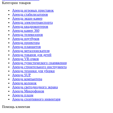
Категории товаров
Аренда игровых приставок
Аренда стабилизаторов
Аренда экшн-камер
Аренда электротранспорта
Аренда квадрокоптеров
Аренда камер 360
Аренда телевизоров
Аренда ноутбуков
Аренда проектора
Аренда планшетов
Аренда металлоискателя
Аренда товаров для детей
Аренда VR-очков
Аренда туристического снаряжения
Аренда строительного инструмента
Аренда техники для уборки
Аренда SUP
Аренда компьютера
Аренда колонок
Аренда светодиодного экрана
Аренда Микрофонов
Аренда плазм
Аренда спортивного инвентаря
Помощь клиентам