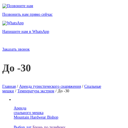
Позвонить нам прямо сейчас
Напишите нам в WhatsApp
Аренда спальных мешков при температуре до -30 в Санкт-Петербурге
без залога от 85 рублей
Заказать звонок
До -30
Главная
/
Аренда туристического снаряжения
/
Спальные
мешки
/
Температура экстрим
/ До -30
Аренда
спального мешка
Mountain Hardwear Bishop
Выбор дат
Бронь по телефону