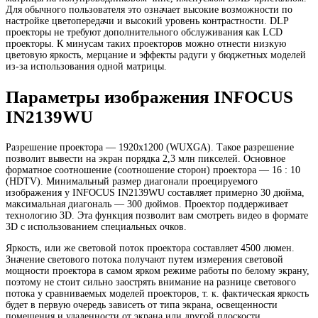
Для обычного пользователя это означает высокие возможности по
настройке цветопередачи и высокий уровень контрастности. DLP
проекторы не требуют дополнительного обслуживания как LCD
проекторы. К минусам таких проекторов можно отнести низкую
цветовую яркость, мерцание и эффекты радуги у бюджетных моделей
из-за использования одной матрицы.
Параметры изображения INFOCUS
IN2139WU
Разрешение проектора — 1920х1200 (WUXGA). Такое разрешение
позволит вывести на экран порядка 2,3 млн пикселей. Основное
форматное соотношение (соотношение сторон) проектора — 16 : 10
(HDTV). Минимальный размер диагонали проецируемого
изображения у INFOCUS IN2139WU составляет примерно 30 дюйма,
максимальная диагональ — 300 дюймов. Проектор поддерживает
технологию 3D. Эта функция позволит вам смотреть видео в формате
3D с использованием специальных очков.
Яркость, или же световой поток проектора составляет 4500 люмен.
Значение светового потока получают путем измерения световой
мощности проектора в самом ярком режиме работы по белому экрану,
поэтому не стоит сильно заострять внимание на разнице светового
потока у сравниваемых моделей проекторов, т. к. фактическая яркость
будет в первую очередь зависеть от типа экрана, освещенности
помещения и удаленности от экрана или другой плоскости