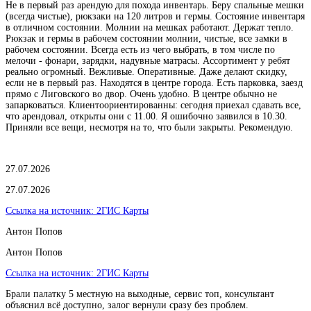
Не в первый раз арендую для похода инвентарь. Беру спальные мешки
(всегда чистые), рюкзаки на 120 литров и гермы. Состояние инвентаря
в отличном состоянии. Молнии на мешках работают. Держат тепло.
Рюкзак и гермы в рабочем состоянии молнии, чистые, все замки в
рабочем состоянии. Всегда есть из чего выбрать, в том числе по
мелочи - фонари, зарядки, надувные матрасы. Ассортимент у ребят
реально огромный. Вежливые. Оперативные. Даже делают скидку,
если не в первый раз. Находятся в центре города. Есть парковка, заезд
прямо с Лиговского во двор. Очень удобно. В центре обычно не
запарковаться. Клиентоориентированны: сегодня приехал сдавать все,
что арендовал, открыты они с 11.00. Я ошибочно заявился в 10.30.
Приняли все вещи, несмотря на то, что были закрыты. Рекомендую.
27.07.2026
27.07.2026
Ссылка на источник:
2ГИС Карты
Антон Попов
Антон Попов
Ссылка на источник:
2ГИС Карты
Брали палатку 5 местную на выходные, сервис топ, консультант
объяснил всё доступно, залог вернули сразу без проблем.