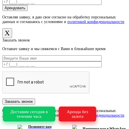
Оставляя заявку, я даю свое согласие на обработку персональных
данных и соглашаюсь с условиями и
политикой конфиденциальности
X
Заказать звонок
Оставьте заявку и мы свяжемся с Вами в ближайшее время
Оставляя заявку, я даю свое согласие на обработку персональных
Доставим сегодня в
Аренда без
данных и соглашаюсь с условиями и
политикой конфиденциальности
течении часа
залога
X
Позвоните нам
Напишите нам в WhatsApp